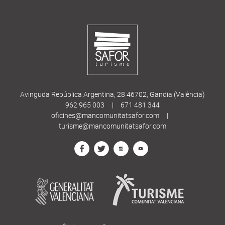
Avinguda República Argentina, 28 46702, Gandia (València)
962 965 003
|
671 481 344
oficines@mancomunitatsafor.com
|
turisme@mancomunitatsafor.com