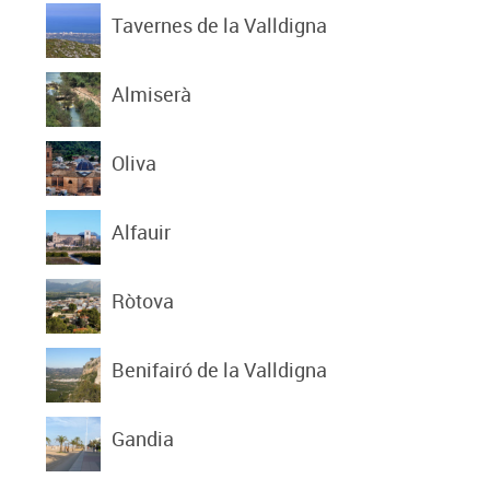
Tavernes de la Valldigna
Almiserà
Oliva
Alfauir
Ròtova
Benifairó de la Valldigna
Gandia