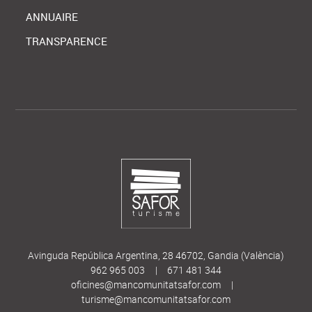
ANNUAIRE
TRANSPARENCE
Avinguda República Argentina, 28 46702, Gandia (València)
962 965 003
|
671 481 344
oficines@mancomunitatsafor.com
|
turisme@mancomunitatsafor.com