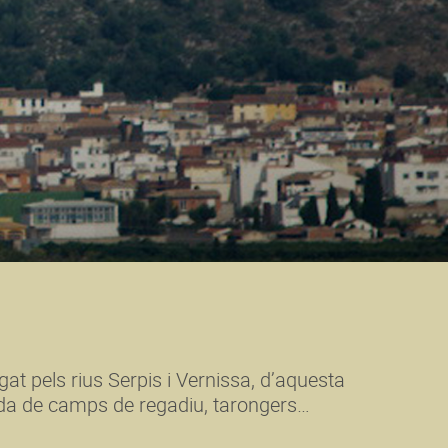
gat pels rius Serpis i Vernissa, d’aquesta
da de camps de regadiu, tarongers…