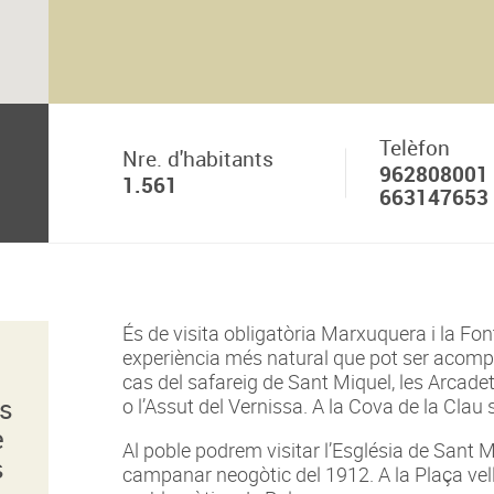
Telèfon
Nre. d'habitants
962808001
1.561
663147653
És de visita obligatòria Marxuquera i la Fo
experiència més natural que pot ser acomp
a
cas del safareig de Sant Miquel, les Arcadet
es
o l’Assut del Vernissa. A la Cova de la Clau 
e
Al poble podrem visitar l’Església de Sant
s
campanar neogòtic del 1912. A la Plaça vell