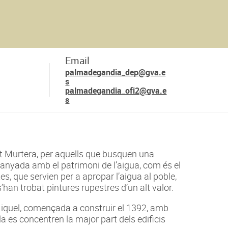
Email
palmadegandia_dep@gva.e
s
palmadegandia_ofi2@gva.e
s
nt Murtera, per aquells que busquen una
anyada amb el patrimoni de l’aigua, com és el
es, que servien per a apropar l’aigua al poble,
s’han trobat pintures rupestres d’un alt valor.
 Miquel, començada a construir el 1392, amb
a es concentren la major part dels edificis