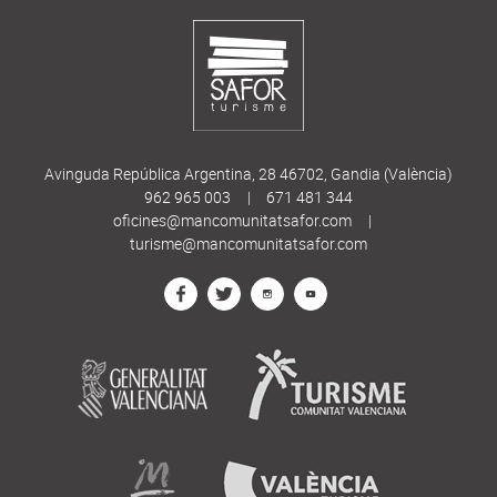
Avinguda República Argentina, 28 46702, Gandia (València)
962 965 003
|
671 481 344
oficines@mancomunitatsafor.com
|
turisme@mancomunitatsafor.com