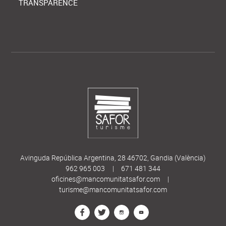
TRANSPARENCE
Avinguda República Argentina, 28 46702, Gandia (València)
962 965 003
|
671 481 344
oficines@mancomunitatsafor.com
|
turisme@mancomunitatsafor.com