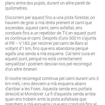
plans entre dos pujols, durant un altre parell de
quilòmetres.
Discorrem per aquest fins a una pista forestal, on
haurem de girar a mà dreta prenent el camí que
ascendeix; aquest camí, semi asfaltat, ens
condueix fins a un repetidor de TV, en aquest punt
es continua el camí. Després d’uns 500 m s’ajunta
el PR – V 183, per recórrer pel camí de Barx al
voltant d’1 km, fins que ens abandona perquè
agafa una senda a mà esquerra. Cal tenir cura en
aquest punt, perquè no està correctament
senyalitzat i podríem desviar-nos pel recorregut
d’un altre itinerari.
El nostre recorregut continua pel camí durant uns 3
km més, i ens desviem a mà esquerra abans
d’arribar a les Foies. Aquesta senda ens portara
direcció al Mondúver. La fi d’aquesta senda arriba
quan ens trobem amb la pista asfaltada que
prendrem a mà esquerra i que ens conduirà fins al