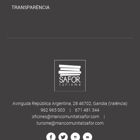
TRANSPARÈNCIA
Avinguda República Argentina, 28 46702, Gandia (València)
962 965 003
|
671 481 344
oficines@mancomunitatsafor.com
|
turisme@mancomunitatsafor.com