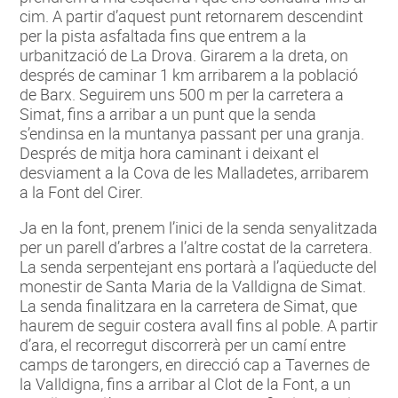
cim. A partir d’aquest punt retornarem descendint
per la pista asfaltada fins que entrem a la
urbanització de La Drova. Girarem a la dreta, on
després de caminar 1 km arribarem a la població
de Barx. Seguirem uns 500 m per la carretera a
Simat, fins a arribar a un punt que la senda
s’endinsa en la muntanya passant per una granja.
Després de mitja hora caminant i deixant el
desviament a la Cova de les Malladetes, arribarem
a la Font del Cirer.
Ja en la font, prenem l’inici de la senda senyalitzada
per un parell d’arbres a l’altre costat de la carretera.
La senda serpentejant ens portarà a l’aqüeducte del
monestir de Santa Maria de la Valldigna de Simat.
La senda finalitzara en la carretera de Simat, que
haurem de seguir costera avall fins al poble. A partir
d’ara, el recorregut discorrerà per un camí entre
camps de tarongers, en direcció cap a Tavernes de
la Valldigna, fins a arribar al Clot de la Font, a un