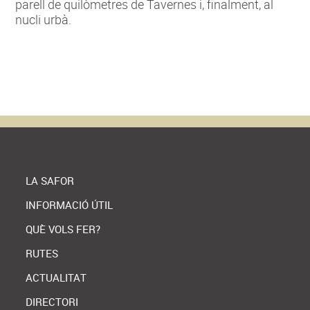
parell de quilòmetres de Tavernes i, finalment, al
nucli urbà.
LA SAFOR
INFORMACIÓ ÚTIL
QUÈ VOLS FER?
RUTES
ACTUALITAT
DIRECTORI