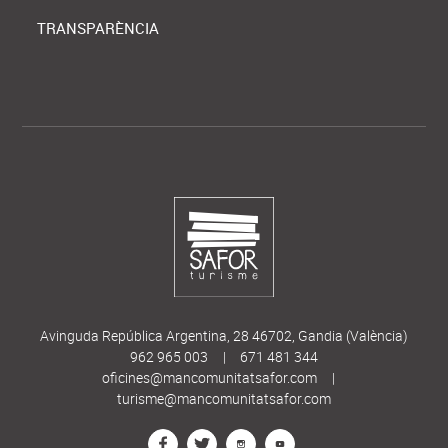
TRANSPARÈNCIA
Avinguda República Argentina, 28 46702, Gandia (València)
962 965 003
|
671 481 344
oficines@mancomunitatsafor.com
|
turisme@mancomunitatsafor.com