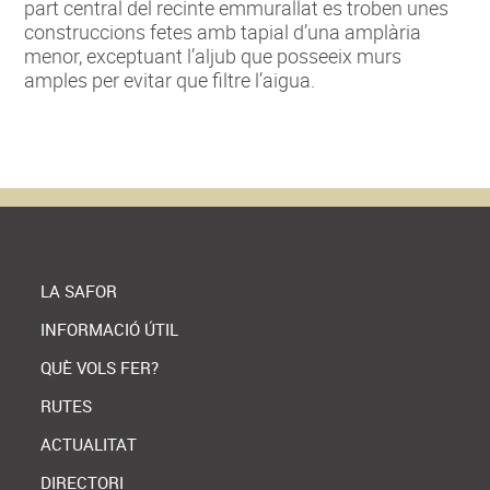
part central del recinte emmurallat es troben unes
construccions fetes amb tapial d’una amplària
menor, exceptuant l’aljub que posseeix murs
amples per evitar que filtre l’aigua.
LA SAFOR
INFORMACIÓ ÚTIL
QUÈ VOLS FER?
RUTES
ACTUALITAT
DIRECTORI