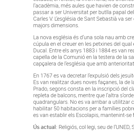
l’acadèmia, més aules que havien de constru
passar a ser Universitat per butlla papal 
Carles V. L’església de Sant Sebastià va se
majors dimensions.
La nova església és d’una sola nau amb creu
cúpula en el creuer en les petxines del qual
Ducal. Entre els anys 1883 i 1884 es van rea
capella de la Comunió en la testera de la sag
capçalera de l’església que amb anterioritat
En 1767 es va decretar l’expulsió dels jesuït
Es van realitzar dues noves façanes, la de la p
Prado, segons consta en la inscripció del c
repleta de balcons, mentre que l’altra s’or
quadrangulars. No es va arribar a utilitza
habilitar 50 habitacions per a famílies pob
es van establir els Escolapis, mantenint-se fi
Ús actual:
Religiós, col·legi, seu de l’UNED,