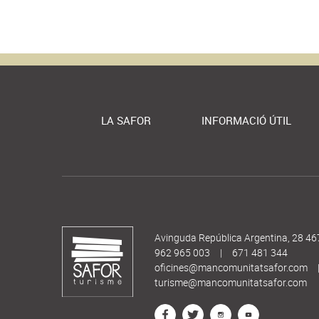
LA SAFOR
INFORMACIÓ ÚTIL
Avinguda República Argentina, 28 46
962 965 003
|
671 481 344
oficines@mancomunitatsafor.com
turisme@mancomunitatsafor.com