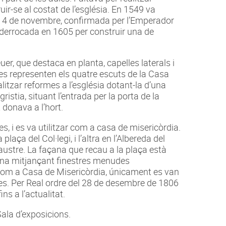
ir-se al costat de l’església. En 1549 va
del 4 de novembre, confirmada per l’Emperador
r derrocada en 1605 per construir una de
er, que destaca en planta, capelles laterals i
 es representen els quatre escuts de la Casa
litzar reformes a l’església dotant-la d’una
ristia, situant l’entrada per la porta de la
 donava a l’hort.
es, i es va utilitzar com a casa de misericòrdia.
laça del Col·legi, i l’altra en l’Albereda del
laustre. La façana que recau a la plaça està
dena mitjançant finestres menudes
r com a Casa de Misericòrdia, únicament es van
res. Per Real ordre del 28 de desembre de 1806
ns a l’actualitat.
 Sala d’exposicions.