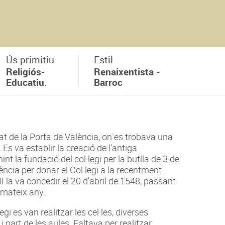
Ús primitiu
Estil
Religiós-
Renaixentista -
Educatiu.
Barroc
tat de la Porta de València, on es trobava una
Es va establir la creació de l’antiga
nt la fundació del col·legi per la butlla de 3 de
ncia per donar el Col·legi a la recentment
 la va concedir el 20 d’abril de 1548, passant
 mateix any.
gi es van realitzar les cel·les, diverses
s i part de les aules. Faltava per realitzar