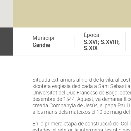
Època
Municipi
S.XVI; S.XVIII;
Gandia
S.XIX
Situada extramurs al nord de la vila, al cos
xicoteta església dedicada a Sant Sebastià. 
Universitat pel Duc Francesc de Borja, obteni
desembre de 1544. Aquest, va demanar llicè
creada Companyia de Jesús, el papa Paul III
a les mans dels mateixos el 10 de maig del
En la primera etapa de construcció del Col·le
estades, el refetor, la infermeria, les oficine