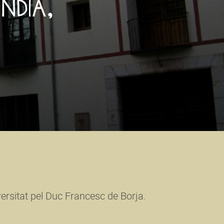
NDIA,
iversitat pel Duc Francesc de Borja.