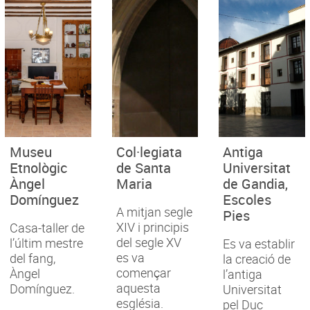
Museu
Col·legiata
Antiga
Etnològic
de Santa
Universitat
Àngel
Maria
de Gandia,
Domínguez
Escoles
A mitjan segle
Pies
XIV i principis
Casa-taller de
del segle XV
l’últim mestre
Es va establir
es va
del fang,
la creació de
començar
Àngel
l’antiga
aquesta
Domínguez.
Universitat
església.
pel Duc