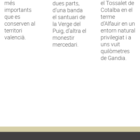
més
el Tossalet de
dues parts,
importants
Cotalba en el
d’una banda
que es
terme
el santuari de
conserven al
d’Alfauir en un
la Verge del
territori
entorn natural
Puig, d’altra el
valencià.
privilegiat i a
monestir
uns vuit
mercedari.
quilòmetres
de Gandia.