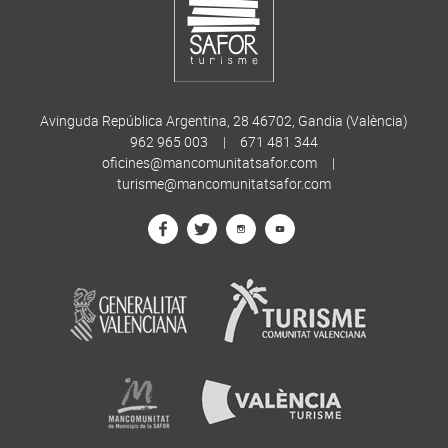
Avinguda República Argentina, 28 46702, Gandia (València)
962 965 003
|
671 481 344
oficines@mancomunitatsafor.com
|
turisme@mancomunitatsafor.com