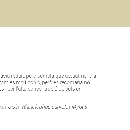
havia reduït, però sembla que actualment la
torn és molt bonic, però es recomana no
s i per l’alta concentració de pols en
 Xurra són
Rhinolophus euryale
i
Myotis