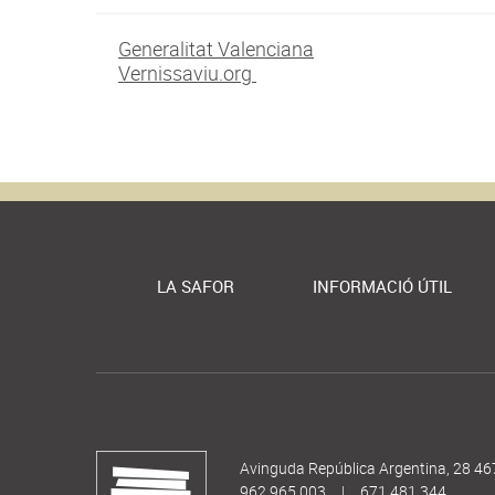
Generalitat Valenciana
Vernissaviu.org
LA SAFOR
INFORMACIÓ ÚTIL
Avinguda República Argentina, 28 46
962 965 003
|
671 481 344