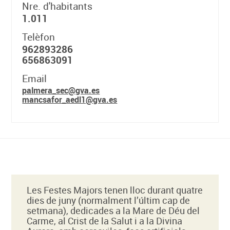
Nre. d'habitants
1.011
Telèfon
962893286
656863091
Email
palmera_sec@gva.es
mancsafor_aedl1@gva.es
Les Festes Majors tenen lloc durant quatre
dies de juny (normalment l’últim cap de
setmana), dedicades a la Mare de Déu del
Carme, al Crist de la Salut i a la Divina