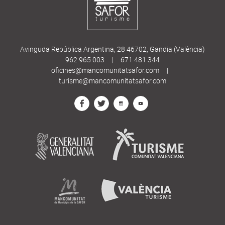
Avinguda República Argentina, 28 46702, Gandia (València)
962 965 003
|
671 481 344
oficines@mancomunitatsafor.com
|
turisme@mancomunitatsafor.com