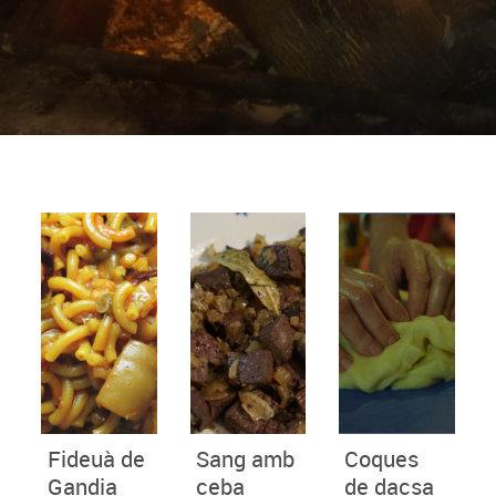
Fideuà de
Sang amb
Coques
Gandia
ceba
de dacsa