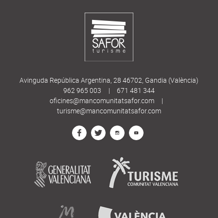
Avinguda República Argentina, 28 46702, Gandia (València)
962 965 003
|
671 481 344
oficines@mancomunitatsafor.com
|
turisme@mancomunitatsafor.com