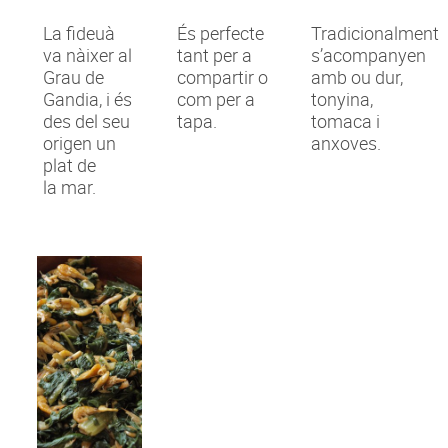
La fideuà
És perfecte
Tradicionalment
va nàixer al
tant per a
s’acompanyen
Grau de
compartir o
amb ou dur,
Gandia, i és
com per a
tonyina,
des del seu
tapa.
tomaca i
origen un
anxoves.
plat de
la mar.