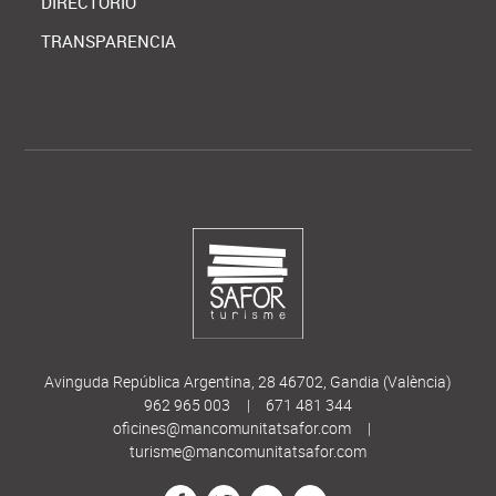
DIRECTORIO
TRANSPARENCIA
Avinguda República Argentina, 28 46702, Gandia (València)
962 965 003
|
671 481 344
oficines@mancomunitatsafor.com
|
turisme@mancomunitatsafor.com