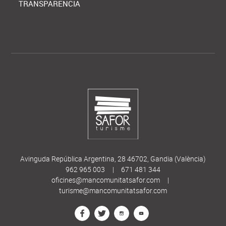
TRANSPARENCIA
Avinguda República Argentina, 28 46702, Gandia (València)
962 965 003
|
671 481 344
oficines@mancomunitatsafor.com
|
turisme@mancomunitatsafor.com