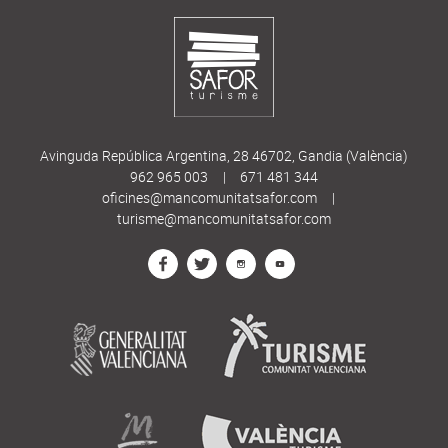
Avinguda República Argentina, 28 46702, Gandia (València)
962 965 003
|
671 481 344
oficines@mancomunitatsafor.com
|
turisme@mancomunitatsafor.com