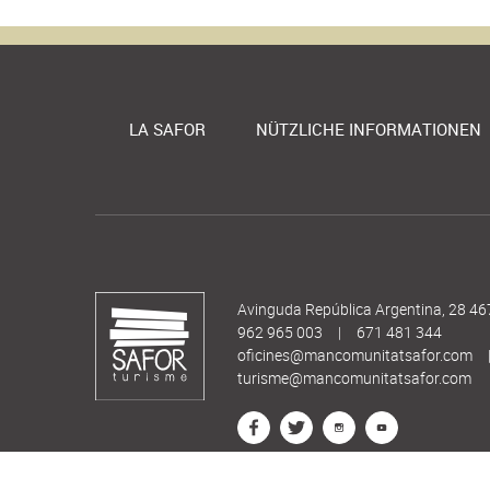
LA SAFOR
NÜTZLICHE INFORMATIONEN
Avinguda República Argentina, 28 46
962 965 003
|
671 481 344
oficines@mancomunitatsafor.com
turisme@mancomunitatsafor.com